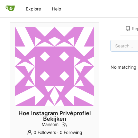
Explore
Help
Rep
No matching r
Hoe Instagram Privéprofiel
Bekijken
Mansom
0 Followers
·
0 Following