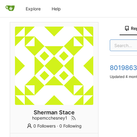
Explore
Help
Re
801986
Updated
Sherman Stace
hopemcchesney1
0 Followers
·
0 Following