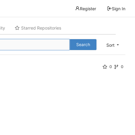
Register
Sign In
ity
Starred Repositories
Search
Sort
0
0