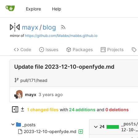
Explore
Help
mayx
/
blog
mirror of
https://github.com/Mabbs/mabbs.github.io
Code
Issues
Packages
Projects
Update file 2023-12-10-openfyde.md
pull/171/head
mayx
1 changed files
with
24 additions
and
0 deletions
_posts
_posts
24
12-10-
2023-12-10-openfyde.md
openfy