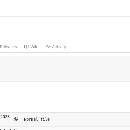
Releases
Wiki
Activity
/2023-
Normal file
de.md