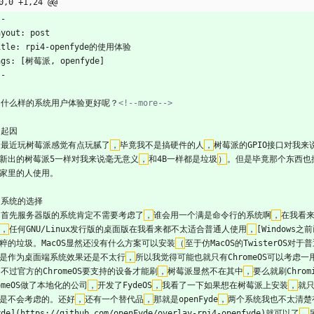
0,0 +1,24 @@
--
ayout: post
itle: rpi4-openfyde的使用体验
ags: [树莓派, openfyde]
--
  什么样的系统用户体验更好呢？
<!--
more
-->
 起因
  最近玩树莓派感觉有点玩腻了
，
毕竟我不是搞硬件的人
，
树莓派的GPIO接口对我来
新出的树莓派5一样对我来说毫无意义
，
和4B一样都是垃圾
）
。但是毕竟那个东西也
家里的人使用。   
 系统的选择
  首先服务器版的系统肯定不需要考虑了
，
谁会用一个满是命令行的系统啊
，
在我看来普
，
任何GNU/Linux发行版的桌面版在我看来都不太适合普通人使用
，
[Windows之前
粹的垃圾。MacOS显然还没有什么方案可以安装
（
至于仿MacOS的TwisterOS
是作为桌面端系统效果还是不太行
，
所以我觉得可能也就只有ChromeOS可以考虑一用
  不过官方的ChromeOS要支持的设备才能刷
，
树莓派显然不在其中
，
要么就刷Chromi
omeOS做了本地化的公司
，
开发了FydeOS
，
我看了一下如果想在树莓派上安装
，
就只
是不会考虑的。还好
，
还有一个替代品
，
那就是openFyde
，
两个系统我也不太清楚
yde](https://github.com/openFyde/overlay-rpi4-openfyde)就可以了
，