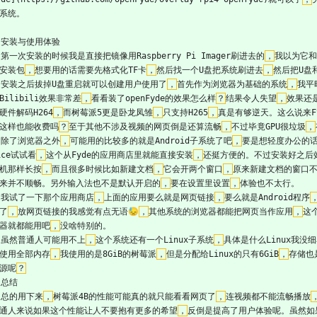
系统。   
 安装与使用体验
  第一次安装的时候我是直接把镜像用Raspberry Pi Imager刷进去的
，
我以为它和
安装包
，
想要用的话需要先格式化TF卡
，
然后找一个U盘把系统刷进去
，
然后把U盘
  安装之后拔掉U盘重启就可以创建用户使用了
，
首先作为浏览器为基础的系统
，
我平
Bilibili效果非常差
，
看看装了openFyde的效果怎么样
？
结果令人失望
，
效果还
硬件解码H264
，
而树莓派5更是卧龙凤雏
，
只支持H265
，
真是有够逆天。这么说来Fyde
这样也能收费吗
？
至于其他不涉及视频的网页倒是还算流畅
，
不过毕竟GPU很垃圾
，
  除了浏览器之外
，
可能用的比较多的就是Android子系统了吧
，
要是想轻度办公的话应
ice试试看
，
这个从Fyde的应用商店里就能直接安装
，
还挺方便的。不过安装好之后
机那样长按
，
而且很多时候比如新建文档
，
它会开两个窗口
，
原来新建文档的窗口不
来并不顺畅。另外输入法也不是默认开启的
，
要在设置里设置
，
体验也不太行。   
  我试了一下那个应用商店
，
上面的应用要么就是网页链接
，
要么就是Android程序
了
，
放网页链接的我感觉有点无语😓
，
其他系统的浏览器都能把网页当作应用
，
这
器就都能用吧
，
没啥特别的。   
  虽然普通人可能用不上
，
这个系统还有一个Linux子系统
，
具体是什么Linux我没
使用全部内存
，
我使用的是8GiB的树莓派
，
但是分配给Linux的只有6GiB
，
存储也
源呢
？
 总结
  总的用下来
，
树莓派4B的性能可能真的就只能看看网页了
，
连视频都不能流畅播放
通人来说如果这个性能让人不要抱有更多的希望
，
反倒是提高了用户体验呢。虽然如果