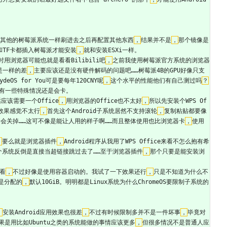
其他的树莓派系统一样刷进去之后再配置其他东西
，
结果并不是
，
那个镜像是
和TF卡都插入树莓派才能安装
，
就和安装ESXi一样。   
时用浏览器可能也就是看看Bilibili吧
，
之前我使用树莓派官方系统的浏览器
是一样的差
，
主要应该还是没有硬件解码的问题吧……树莓派4B的GPU好像只支
OS for You可是要每年120CNY呢
，
这个水平的性能他们有自己测过吗
？
有一些特殊情况还是会卡。   
该需要一个Office
，
用浏览器的Office也不太好
，
所以先安装个WPS Of
效果感觉不太行
，
首先这个Android子系统居然不支持滚轮
，
复制粘贴都要像
会关掉……这可不像是能让人用的样子啊……而且整体使用也比浏览器卡
，
使用
，
要么就是浏览器插件
，
Android程序从我用了WPS Office来看不怎么抱有希
个系统反倒是直接当超链接跳过去了……至于浏览器插件
，
那个只要是能安装浏
细看
，
不过好像是使用容器启动的。我试了一下效果还行
，
只是不知道为什么不
是分配的
，
默认10GiB。明明都是Linux系统为什么ChromeOS要限制子系统的
，
安装Android应用效果也很差
，
不过有时候限制多并不是一件坏事
，
毕竟对
是用比如Ubuntu之类的系统能做的事情应该更多
，
但很多情况不是普通人应