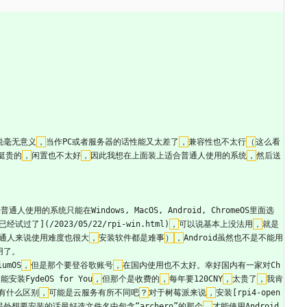
说毫无意义
，
当作PC或者服务器的话性能又太差了
，
兼容性也不太行
（
这么看
挺贵的
，
闲置也不太好
，
因此我想在上面装上适合普通人使用的系统
，
然后送
通人使用的系统只能在Windows, MacOS, Android, ChromeOS里面选
已经试过了](/2023/05/22/rpi-win.html)
，
可以说基本上没法用
，
就是
对于普通人来说使用难度也很大
，
安装软件都是难事
）
，
Android虽然也不是不能用
了。   
umOS
，
但是那个要登谷歌账号
，
在国内使用也不太好。幸好国内有一家对Ch
能安装FydeOS for You
，
但那个是收费的
，
每年要120CNY
，
太贵了
，
我肯
有什么区别
，
可能是云服务有所不同吧
？
对于树莓派来说
，
安装[rpi4-open
另外想要安装的话最好选文件名中包含“archero”的那个
，
才能使用Android