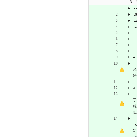
@ -
-
l
t
t
-
#
来
给
#
了
纯
但
r
定
f