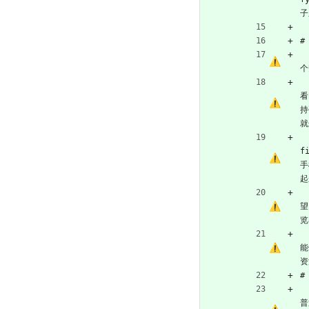
子
#
个
看
持
就
f
手
起
望
览
能
资
#
普