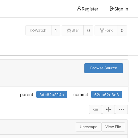
Register
Sign In
1
0
0
Watch
Star
Fork
Browse Source
parent
commit
3dc82a814a
62ea62e8e8
Unescape
View File