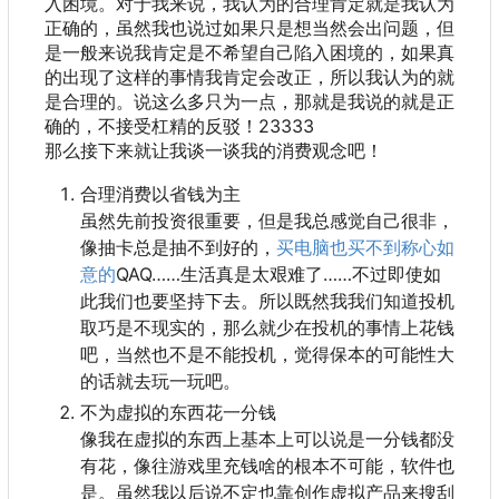
入困境。对于我来说
，
我认为的合理肯定就是我认为
正确的
，
虽然我也说过如果只是想当然会出问题
，
但
是一般来说我肯定是不希望自己陷入困境的
，
如果真
的出现了这样的事情我肯定会改正
，
所以我认为的就
是合理的。说这么多只为一点
，
那就是我说的就是正
确的
，
不接受杠精的反驳
！
23333
那么接下来就让我谈一谈我的消费观念吧！
合理消费以省钱为主
虽然先前投资很重要，但是我总感觉自己很非，
像抽卡总是抽不到好的，
买电脑也买不到称心如
意的
QAQ……生活真是太艰难了……不过即使如
此我们也要坚持下去。所以既然我我们知道投机
取巧是不现实的
，
那么就少在投机的事情上花钱
吧
，
当然也不是不能投机
，
觉得保本的可能性大
的话就去玩一玩吧。
不为虚拟的东西花一分钱
像我在虚拟的东西上基本上可以说是一分钱都没
有花，像往游戏里充钱啥的根本不可能，软件也
是。虽然我以后说不定也靠创作虚拟产品来搜刮