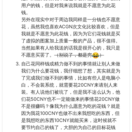
用户的钱，但是对我来说我就是不愿意为此花
钱。
另外在现实中对于周边我同样是一分钱也不愿意
花
，
虽然我也喜欢ACGN次文化比较喜欢
，
但是
我就是不愿意为此花钱
，
因为为它们花钱就是买
了虚拟的图案加上质量一般的产品
，
很不值得。
当然如果有人给我送的话我是很开心的
，
我只是
不愿意买罢了。
（别说了，都是穷
😂
）
自己花同样钱或精力做不到的事情就让别人来做
我们为什么要花钱
，
我仔细想了想
，
其实就是为
了完成我们做不到的事情
，
比如有些人是电脑小
白
，
不会装系统
，
就需要花20CNY来请别人来
装。有人说他们被坑了
，
但是我不这么认为
，
他
们花50CNY也不一定能做来的事情花20CNY做
不是很赚吗
？
像我为什么愿意为吃的花钱
？
就是
因为我花100CNY也做不出来我想吃的东西
，
但
是我想吃的东西10CNY就能买来
，
这时候就不
要节约自己的钱了
，
大胆的为自己的目标花钱