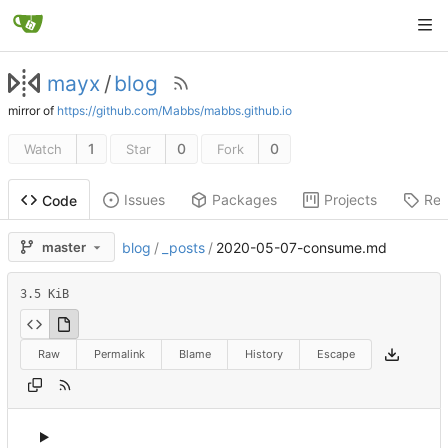
mayx
/
blog
mirror of
https://github.com/Mabbs/mabbs.github.io
1
0
0
Watch
Star
Fork
Issues
Packages
Projects
Rel
Code
master
blog
/
_posts
/
2020-05-07-consume.md
3.5 KiB
Raw
Permalink
Blame
History
Escape