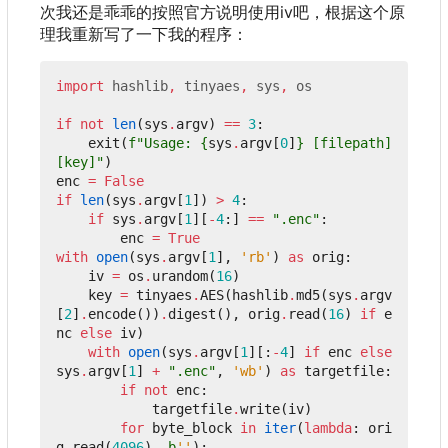
次我还是乖乖的按照官方说明使用iv吧
，
根据这个原
理我重新写了一下我的程序
：
import
hashlib
,
tinyaes
,
sys
,
os
if
not
len
(
sys
.
argv
)
==
3
:
exit
(
f
"Usage: 
{
sys
.
argv
[
0
]
}
 [filepath] 
[key]"
)
enc
=
False
if
len
(
sys
.
argv
[
1
])
>
4
:
if
sys
.
argv
[
1
][
-
4
:]
==
".enc"
:
enc
=
True
with
open
(
sys
.
argv
[
1
],
'rb'
)
as
orig
:
iv
=
os
.
urandom
(
16
)
key
=
tinyaes
.
AES
(
hashlib
.
md5
(
sys
.
argv
[
2
]
.
encode
())
.
digest
(),
orig
.
read
(
16
)
if
e
nc
else
iv
)
with
open
(
sys
.
argv
[
1
][:
-
4
]
if
enc
else
sys
.
argv
[
1
]
+
".enc"
,
'wb'
)
as
targetfile
:
if
not
enc
:
targetfile
.
write
(
iv
)
for
byte_block
in
iter
(
lambda
:
ori
g
.
read
(
4096
),
b
''
):