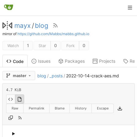
mayx
/
blog
mirror of
https://github.com/Mabbs/mabbs.github.io
1
0
0
Watch
Star
Fork
Issues
Packages
Projects
Rel
Code
master
blog
/
_posts
/
2022-10-14-crack-aes.md
4.7 KiB
Raw
Permalink
Blame
History
Escape