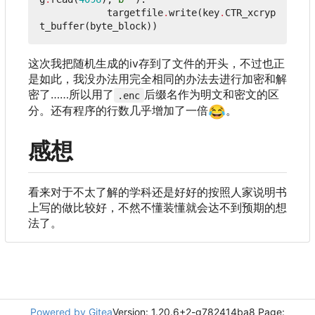
targetfile
.
write
(
key
.
CTR_xcryp
t_buffer
(
byte_block
))
这次我把随机生成的iv存到了文件的开头
，
不过也正
是如此
，
我没办法用完全相同的办法去进行加密和解
密了……所以用了
后缀名作为明文和密文的区
.enc
分。还有程序的行数几乎增加了一倍
😂
。
感想
看来对于不太了解的学科还是好好的按照人家说明书
上写的做比较好，不然不懂装懂就会达不到预期的想
法了。
Powered by Gitea
Version: 1.20.6+2-g782414ba8 Page: