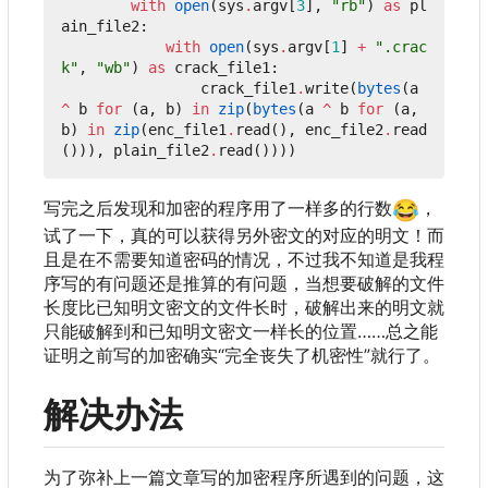
with
open
(
sys
.
argv
[
3
],
"rb"
)
as
pl
ain_file2
:
with
open
(
sys
.
argv
[
1
]
+
".crac
k"
,
"wb"
)
as
crack_file1
:
crack_file1
.
write
(
bytes
(
a
^
b
for
(
a
,
b
)
in
zip
(
bytes
(
a
^
b
for
(
a
,
b
)
in
zip
(
enc_file1
.
read
(),
enc_file2
.
read
())),
plain_file2
.
read
())))
写完之后发现和加密的程序用了一样多的行数
😂
，
试了一下，真的可以获得另外密文的对应的明文！而
且是在不需要知道密码的情况，不过我不知道是我程
序写的有问题还是推算的有问题，当想要破解的文件
长度比已知明文密文的文件长时，破解出来的明文就
只能破解到和已知明文密文一样长的位置……总之能
证明之前写的加密确实“完全丧失了机密性”就行了。
解决办法
为了弥补上一篇文章写的加密程序所遇到的问题
，
这