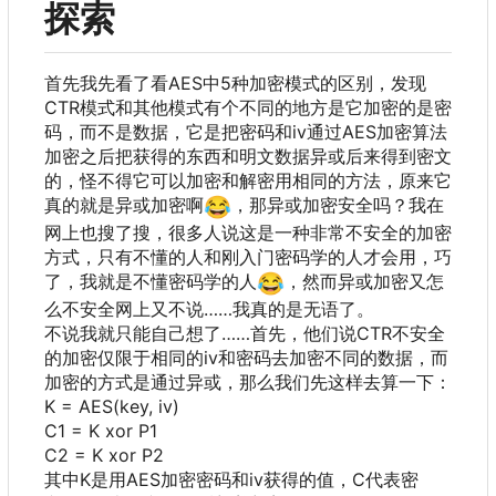
探索
首先我先看了看AES中5种加密模式的区别
，
发现
CTR模式和其他模式有个不同的地方是它加密的是密
码
，
而不是数据
，
它是把密码和iv通过AES加密算法
加密之后把获得的东西和明文数据异或后来得到密文
的
，
怪不得它可以加密和解密用相同的方法
，
原来它
真的就是异或加密啊
😂
，那异或加密安全吗？我在
网上也搜了搜，很多人说这是一种非常不安全的加密
方式，只有不懂的人和刚入门密码学的人才会用，巧
了，我就是不懂密码学的人
😂
，然而异或加密又怎
么不安全网上又不说……我真的是无语了。
不说我就只能自己想了……首先
，
他们说CTR不安全
的加密仅限于相同的iv和密码去加密不同的数据
，
而
加密的方式是通过异或
，
那么我们先这样去算一下
：
K = AES(key, iv)
C1 = K xor P1
C2 = K xor P2
其中K是用AES加密密码和iv获得的值
，
C代表密