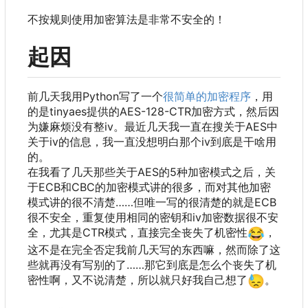
不按规则使用加密算法是非常不安全的！
起因
前几天我用Python写了一个
很简单的加密程序
，
用
的是tinyaes提供的AES-128-CTR加密方式
，
然后因
为嫌麻烦没有整iv。最近几天我一直在搜关于AES中
关于iv的信息
，
我一直没想明白那个iv到底是干啥用
的。
在我看了几天那些关于AES的5种加密模式之后
，
关
于ECB和CBC的加密模式讲的很多
，
而对其他加密
模式讲的很不清楚……但唯一写的很清楚的就是ECB
很不安全
，
重复使用相同的密钥和iv加密数据很不安
全
，
尤其是CTR模式
，
直接完全丧失了机密性
😂
，
这不是在完全否定我前几天写的东西嘛，然而除了这
些就再没有写别的了……那它到底是怎么个丧失了机
密性啊，又不说清楚，所以就只好我自己想了
😓
。