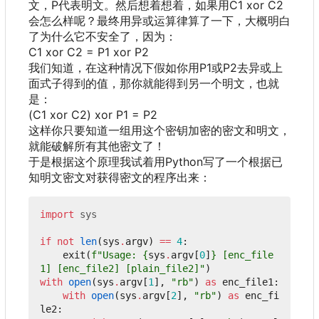
文
，
P代表明文。然后想着想着
，
如果用C1 xor C2
会怎么样呢
？
最终用异或运算律算了一下
，
大概明白
了为什么它不安全了
，
因为
：
C1 xor C2 = P1 xor P2
我们知道
，
在这种情况下假如你用P1或P2去异或上
面式子得到的值
，
那你就能得到另一个明文
，
也就
是
：
(C1 xor C2) xor P1 = P2
这样你只要知道一组用这个密钥加密的密文和明文，
就能破解所有其他密文了！
于是根据这个原理我试着用Python写了一个根据已
知明文密文对获得密文的程序出来
：
import
sys
if
not
len
(
sys
.
argv
)
==
4
:
exit
(
f
"Usage: 
{
sys
.
argv
[
0
]
}
 [enc_file
1] [enc_file2] [plain_file2]"
)
with
open
(
sys
.
argv
[
1
],
"rb"
)
as
enc_file1
:
with
open
(
sys
.
argv
[
2
],
"rb"
)
as
enc_fi
le2
: