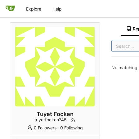
Explore
Help
Re
No matching r
Tuyet Focken
tuyetfocken745
0 Followers
·
0 Following